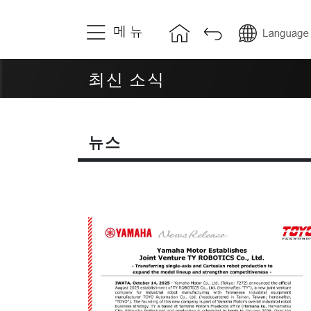
TOYO 에 대하여
제품정보
최신 소식
회사 연혁
액추에이터 모
품질 & 서비스
직교로봇
뉴스
글로벌 거점
전동 실린더
초소형 실린더
최신소식
전동 그리퍼
뉴스
리니어모터
이벤트 소식
나노 에어베어
회사 공고
나노 에어베어