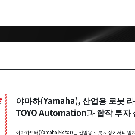
다운로드
기술지원
듈
카탈로그
모델선택
2D/3D 도면
서비스센터
사용 설명서
소프트웨어
야마하(Yamaha), 산업용 로봇
TOYO Automation과 합작 투자
링 스테이지
링 리니어 스
야마하모터(Yamaha Motor)는 산업용 로봇 시장에서의 