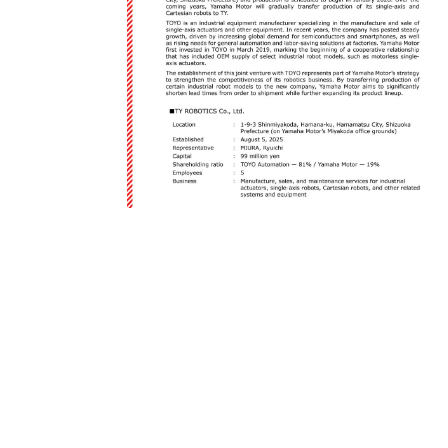
테이지
제품 소식
초정밀 에어베
테이지
데스크탑 로봇
클린룸 시리즈
컨트롤러
단종 제품 리