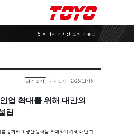
Contact Us
첫 페이지
> 최신 소식 >
뉴스
연락처
협력사
TOYO ROBOTICS 주식회사
게시일자：2025/11/18
최신소식
Toyo Nano System Co.,
Ltd.
 라인업 확대를 위해 대만의
ECON ROBOT INC.
 설립
MS1 Co., Ltd.
토요로보틱스 코리아
입지를 강화하고 생산 능력을 확대하기 위해 대만 회